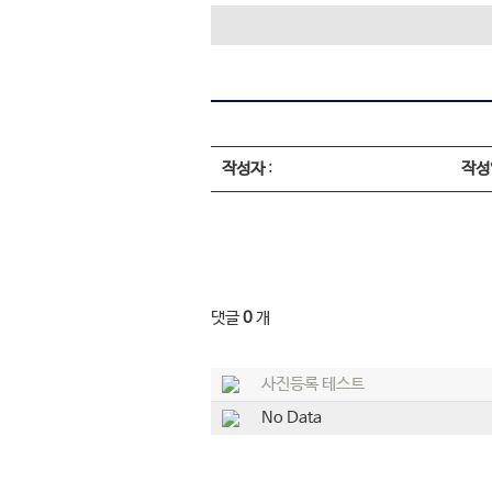
작성자
:
작성
댓글
0
개
사진등록 테스트
No Data