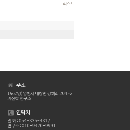
리스트
주소
(도로명)영천시 대창면 강회리 204-2
지산학 연구소
연락처
전 화 : 054-335-4317
연구소 : 010-9420-9991