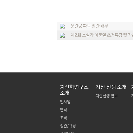
문간공 파보 발간 배부
제2회 소설가 이문열 초청특강 및 작
지산학연구소
지산 선생 소개
소개
지산선생 연보
인사말
연혁
조직
정관/규정