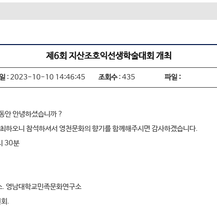
제6회 지산조호익선생학술대회 개최
일
: 2023-10-10 14:46:45
조회수
: 435
파일 :
그동안 안녕하셨습니까 ?
개최하오니 참석하셔서 영천문화의 향기를 함께해주시면 감사하겠습니다.
시 30분
소. 영남대학교민족문화연구소
친회.