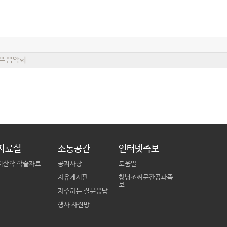
은 음악회
자료실
소통공간
인터넷족보
지산학 학술자료
공지사항
도움말
자유게시판
창녕조씨문간공파족
보
자주하는 질문응답
행사 사진방